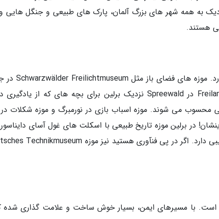
یک به همه شهر های بزرگ آلمان، پارک های طبیعی و جنگل هایی و
ی هستند.
در آلمان تا بخواهید موزه مناسب بچه ها وجود دارد. موزه های ف
سیاه (Black Forest) یا موزه Freilandmuseum Lehde در Spreewald نزدیک برلین برای بچه های که از یادگی
محسوب می شوند. موزه اسباب بازی در نورمبرگ و موزه شکلات در 
نشان! در برلین موزه تاریخ طبیعی با اسکلت های غول آسای دایناسوره
خرس های قطبی تاکسیدرمی شده اش به ندرت رقیبی دارد. اگر در پی فنآوری هستید نیز موزه nikmuseum
ه است. با مسیرهای ایمن، بسیار خوش ساخت و علامت گذاری شده که