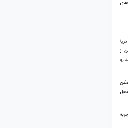
های
ریا
 از
ی های تند رو
 ممکن
محل
ربه