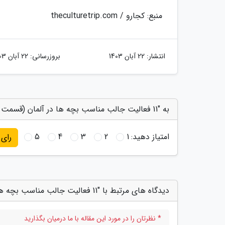
منبع: کجارو / theculturetrip.com
انتشار:
22 آبان 1403
بروزرسانی:
22 آبان 1403
به "11 فعالیت جالب مناسب بچه ها در آلمان (قسمت اول)" امتیاز دهید
امتیاز دهید:
1
2
3
4
5
رای
دیدگاه های مرتبط با "11 فعالیت جالب مناسب بچه ها در آلمان (قسمت اول)"
* نظرتان را در مورد این مقاله با ما درمیان بگذارید