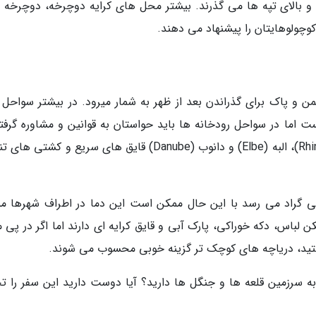
 و بالای تپه ها می گذرند. بیشتر محل های کرایه دوچرخه، دوچرخه 
وچولوهایتان را پیشنهاد می دهند.
ن و پاک برای گذراندن بعد از ظهر به شمار میرود. در بیشتر سواحل د
 اما در سواحل رودخانه ها باید حواستان به قوانین و مشاوره گرفتن
محلی ها باشد چرا که در مکان هایی مثل رینه (Rhine)، البه (Elbe) و دانوب (Danube) قایق های سریع و کشت
تان ندرتا به بالای 27 درجه سانتی گراد می رسد با این حال ممکن است این دما در اطراف شهرها
لباس، دکه خوراکی، پارک آبی و قایق کرایه ای دارند اما اگر در پی 
تید، دریاچه های کوچک تر گزینه خوبی محسوب می شوند.
به سرزمین قلعه ها و جنگل ها دارید؟ آیا دوست دارید این سفر را تج