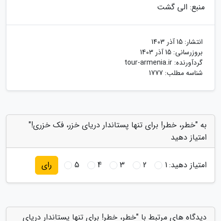
منبع: الی گشت
انتشار:
15 آذر 1403
بروزرسانی:
15 آذر 1403
گردآورنده:
tour-armenia.ir
شناسه مطلب: 1777
به "خطر، خطر! برای تنها پستاندار دریای خزر، فک خزری!"
امتیاز دهید
امتیاز دهید:
1
2
3
4
5
رای
دیدگاه های مرتبط با "خطر، خطر! برای تنها پستاندار دریای