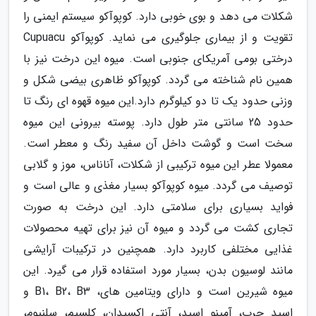
شکلات می دهد و بوی خوبی دارد. کوپوآکو سیستم ایمنی را
تقویت و از بیماری جلوگیری می نماید. کوپوآکو Cupuacu
درختی بومی آمریکای جنوبی است. میوه این درخت نیز با
همین نام شناخته می گردد. کوپوآکو ظاهری بیضی شکل و
وزنی حدود یک تا دو کیلوگرم دارد.این میوه قهوه ای رنگ تا
حدود 25 سانتی متر طول دارد. پوسته بیرونی این میوه
سخت است و گوشت داخل آن سفید رنگ و معطر است.
معمولا عطر این میوه ترکیبی از شکلات، آناناس، موز و گلابی
توصیف می گردد. میوه کوپوآکو بسیار مغذی و عالی است و
فواید بسیاری برای سلامتی دارد. این درخت به صورت
تجاری کشت می گردد و میوه آن نیز برای تهیه محصولات
غذایی مختلفی کاربرد دارد. همچنین در ترکیبات آرایشی
مانند لوسیون بدن، بسیار مورد استفاده قرار می گیرد. این
میوه شیرین است و دارای ویتامین های، B1، B2، B3 و
اسید چرب، آمینو اسید، آنتی اکسیدان، کلسیم، سلنیوم،