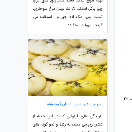
تهیه انواع غذاها مانند ساندویچ های گرم،
چیز برگر، اسنک، لازانیا، پیتزا، مرغ سوخاری،
تست پنیر، مک اند چیز و… استفاده می
گردد. سهولت استفاده...
3- در یک کاسه میانه، پنیر، پیازچه، مایونز، میگو و شوید را با هم مخلوط کنید. داخل مافین را با مواد پر کنید و به مدت 20
شیرینی های سنتی استان کرمانشاه
بارندگی های فراوانی که در این خطه از
کشور رخ می دهد، به رشد و نمو گونه های