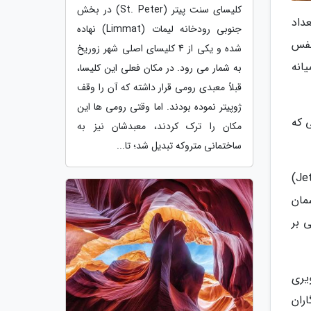
کلیسای سنت پیتر (St. Peter) در بخش
مند با استعداد
جنوبی رودخانه لیمات (Limmat) نهاده
نفس
شده و یکی از 4 کلیسای اصلی شهر زوریخ
انه
به شمار می رود. در مکان فعلی این کلیسا،
قبلاً معبدی رومی قرار داشته که آن را وقف
ژوپیتر نموده بودند. اما وقتی رومی ها این
 که
مکان را ترک کردند، معبدشان نیز به
ساختمانی متروکه تبدیل شد؛ تا...
مجموعه عکس آقای خاسانوف، بینندگان را دعوت می نماید تا در شکوه طبیعی مکان هایی مانند دره جتی اوغوز (Jeti-Oguz)
مان
 بر
یری
اران