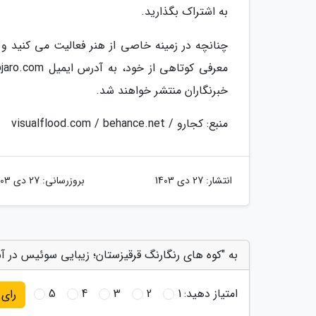
به اشتراک بگذارید.
چنانچه در زمینه خاصی از هنر فعالیت می کنید و تم
خبرنگاران منتشر خواهند شد.
منبع: کجارو / visualflood.com / behance.net
انتشار:
27 دی 1403
بروزرسانی:
27 دی 1403
به "کوه های رنگارنگ قرقیزستان؛ زیبایی سوئیس در آس
امتیاز دهید:
1
2
3
4
5
رای