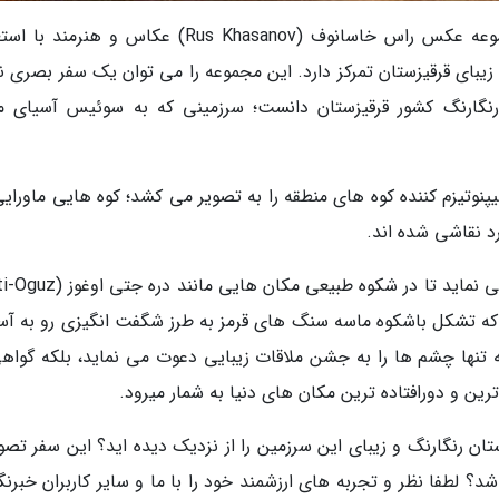
اودیسه قرقیزستان (Kyrgyzstan Odyssey)، مجموعه عکس راس خاسانوف (Rus Khasanov) عکاس و هنر
یبای قرقیزستان تمرکز دارد. این مجموعه را می توان یک سفر بصری 
رنگارنگ کشور قرقیزستان دانست؛ سرزمینی که به سوئیس آسیای می
پنوتیزم کننده کوه های منطقه را به تصویر می کشد؛ کوه هایی ماورایی
رد نقاشی شده اند.
ه تشکل باشکوه ماسه سنگ های قرمز به طرز شگفت انگیزی رو به آس
تنها چشم ها را به جشن ملاقات زیبایی دعوت می نماید، بلکه گواهی
رین و دورافتاده ترین مکان های دنیا به شمار میرود.
تان رنگارنگ و زیبای این سرزمین را از نزدیک دیده اید؟ این سفر تصو
د؟ لطفا نظر و تجربه های ارزشمند خود را با ما و سایر کاربران خبرنگ